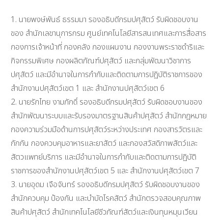
1. นายพงษ์พันธ์ ธรรมมา รองอธิบดีกรมปศุสัตว์ รับผิดชอบงาน
ของ สำนักเลขานุการกรม ศูนย์เทคโนโลยีสารสนเทศและการสื่อสาร
กองการเจ้าหน้าที่ กองคลัง กองแผนงาน กองงานพระราชดำริและ
กิจกรรมพิเศษ กองผลิตภัณฑ์ปศุสัตว์ และกลุ่มพัฒนาวิชาการ
ปศุสัตว์ และมีอำนาจในการกำกับและติดตามการปฏิบัติราชการของ
สำนักงานปศุสัตว์เขต 1 และ สำนักงานปศุสัตว์เขต 6
2. นายรักไทย งามภักดิ์ รองอธิบดีกรมปศุสัตว์ รับผิดชอบงานของ
สำนักพัฒนาระบบและรับรองมาตรฐานสินค้าปศุสัตว์ สำนักกฎหมาย
กองความร่วมมือด้านการปศุสัตว์ระหว่างประเทศ กองสารวัตรและ
กักกัน กองควบคุมอาหารและยาสัตว์ และกองสวัสดิภาพสัตว์และ
สัตวแพทย์บริการ และมีอำนาจในการกำกับและติดตามการปฏิบัติ
ราชการของสำนักงานปศุสัตว์เขต 5 และ สำนักงานปศุสัตว์เขต 7
3. นายอุดม เจือจันทร์ รองอธิบดีกรมปศุสัตว์ รับผิดชอบงานของ
สำนักควบคุม ป้องกัน และบำบัดโรคสัตว์ สำนักตรวจสอบคุณภาพ
สินค้าปศุสัตว์ สำนักเทคโนโลยีชีวภัณฑ์สัตว์และเงินทุนหมุนเวียน