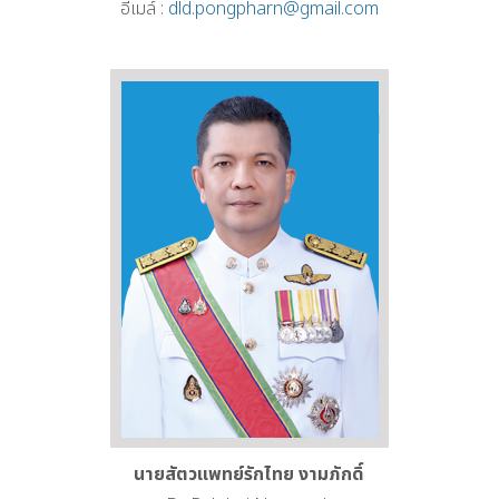
อีเมล์ :
dld.pongpharn@gmail.com
นายสัตวแพทย์รักไทย งามภักดิ์