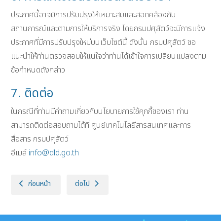
ประกาศนี้อาจมีการปรับปรุงให้เหมาะสมและสอดคล้องกับ
สถานการณ์และตามการให้บริการจริง โดยกรมปศุสัตว์จะมีการแจ้ง
ประกาศที่มีการปรับปรุงใหม่บนเว็บไซต์นี้ ดังนั้น กรมปศุสัตว์ ขอ
แนะนำให้ท่านตรวจสอบให้แน่ใจว่าท่านได้เข้าใจการเปลี่ยนแปลงตาม
ข้อกำหนดดังกล่าว
7. ติดต่อ
ในกรณีที่ท่านมีคำถามเกี่ยวกับนโยบายการใช้คุกกี้ของเรา ท่าน
สามารถติดต่อสอบถามได้ที่ ศูนย์เทคโนโลยีสารสนเทศและการ
สื่อสาร กรมปศุสัตว์
อีเมล์
info@dld.go.th
เนื้อหาก่อนหน้า: แผนการดำเนินงานกรณีระบบสารสนเทศขัดข้อง Business
เนื้อหาถัดไป: ประกาศกรมปศุสัตว์ เรื่อง นโยบายและป
ก่อนหน้า
ต่อไป