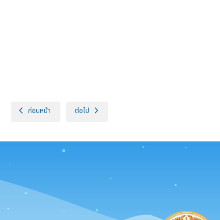
เนื้อหาก่อนหน้า: ประกาศกรมปศุสัตว์ เรื่อง นโยบายใช้เทคโนโลยี Generati
เนื้อหาถัดไป: แผนการดำเนินงานกรณีระบบสารสนเทศข
ก่อนหน้า
ต่อไป