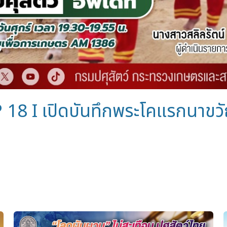
EP 18 I เปิดบันทึกพระโคแรกนา