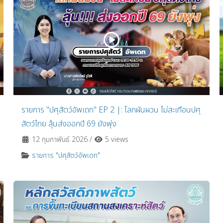
รายการ "ปศุสัตว์อัพเดท" EP 2 |: โลกผันผวน ไม่สะเทือนปศุ
สัตว์ไทย ลุ้นส่งออกปี 69 ยังพุ่ง
12 กุมภาพันธ์ 2026
/
5 views
รายการ "ปศุสัตว์อัพเดท"