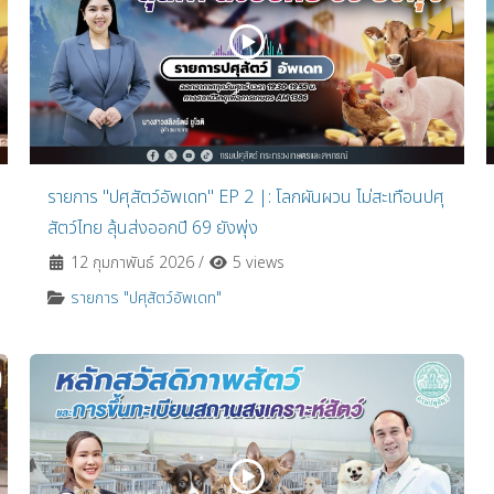
รายการ "ปศุสัตว์อัพเดท" EP 2 |: โลกผันผวน ไม่สะเทือนปศุ
สัตว์ไทย ลุ้นส่งออกปี 69 ยังพุ่ง
12 กุมภาพันธ์ 2026
/
5 views
รายการ "ปศุสัตว์อัพเดท"