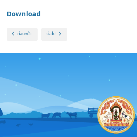
Download
เนื้อหาก่อนหน้า: ประกาศกรมปศุสัตว์ (สำนักพัฒนาระบบและรับรองมาตรฐานสิ
เนื้อหาถัดไป: ประกาศกรมปศุสัตว์ (สำนักควบคุม ป้องกั
ก่อนหน้า
ต่อไป