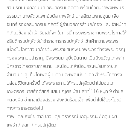
ชวน รัตนมังคลานนท์ อธิบดีกรมปศุสัตว์ พร้อมด้วยนายพงษ์พันธ์
ธรรมมา นายสัตวแพทย์มนัส เทพรักษ์ นายสัตวแพทย์อุดม เจือ
จันทร์ รองอธิบดีกรมปศุสัตว์ ผู้อำนวยการสำนัก/กอง และเจ้าหน้าที่
ที่เกี่ยวข้อง เข้าเฝ้ารับเสด็จฯ ในการนี้ ทรงพระราชทานพระวโรกาสให้
อธิบดีกรมปศุสัตว์นำข้าราชการกรมปศุสัตว์ เข้าเฝ้าถวายพระพร
เนื่องในโอกาสวันคล้ายวันพระราชสมภพ ขอพระองค์ทรงพระเจริญ
ทรงพระเกษมสำราญ มีพระชนมายุยิ่งยืนนาน เป็นมิ่งขวัญแก่พสก
นิกรชาวไทยตราบกาลนาน และน้อมเกล้าน้อมกระหม่อมถวายโค
จำนวน 1 คู่ เป็นโคเพศผู้ 1 ตัว และเพศเมีย 1 ตัว สำหรับโคที่ทรง
ปล่อยชีวิตในครั้งนี้ ได้พระราชทานให้กรมปศุสัตว์นำไปมอบแก่
เกษตรกร นายศักดิ์สิทธิ์ แสนบุญศรี บ้านเลขที่ 116 หมู่ที่ 9 ตำบล
หนองผือ อำเภอเมืองสรวง จังหวัดร้อยเอ็ด เพื่อนำไปใช้ประโยชน์
ทางการเกษตรต่อไป
ภาพ : คุณธงชัย สาลี ข่าว : คุณจิราภรณ์ เกตุบูรณะ / กลุ่มเผย
แพร่ฯ / สลก. / กรมปศุสัตว์