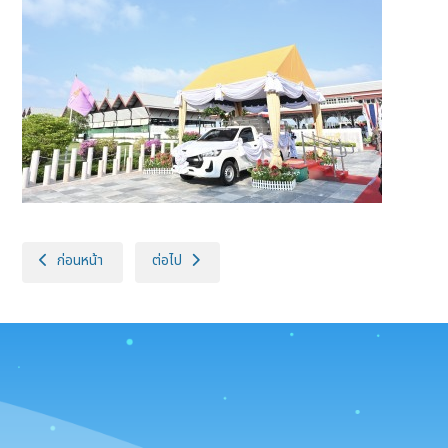
เนื้อหาก่อนหน้า: ทูลกระหม่อมหญิงอุบลรัตนราชกัญญา สิริวัฒนาพรรณวดี เสด็
เนื้อหาถัดไป: กรมปศุสัตว์ เข้าร่วมพิธีรับกระเช้าขอ
ก่อนหน้า
ต่อไป