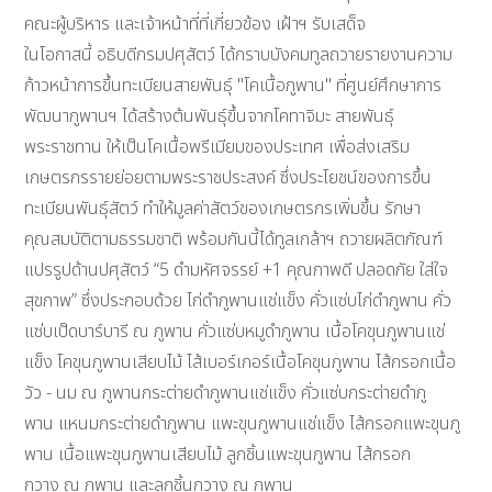
คณะผู้บริหาร และเจ้าหน้าที่ที่เกี่ยวข้อง เฝ้าฯ รับเสด็จ
ในโอกาสนี้ อธิบดีกรมปศุสัตว์ ได้กราบบังคมทูลถวายรายงานความ
ก้าวหน้าการขึ้นทะเบียนสายพันธุ์ "โคเนื้อภูพาน" ที่ศูนย์ศึกษาการ
พัฒนาภูพานฯ ได้สร้างต้นพันธุ์ขึ้นจากโคทาจิมะ สายพันธุ์
พระราชทาน ให้เป็นโคเนื้อพรีเมียมของประเทศ เพื่อส่งเสริม
เกษตรกรรายย่อยตามพระราชประสงค์ ซึ่งประโยชน์ของการขึ้น
ทะเบียนพันธุ์สัตว์ ทำให้มูลค่าสัตว์ของเกษตรกรเพิ่มขึ้น รักษา
คุณสมบัติตามธรรมชาติ พร้อมกันนี้ได้ทูลเกล้าฯ ถวายผลิตภัณฑ์
แปรรูปด้านปศุสัตว์ “5 ดำมหัศจรรย์ +1 คุณภาพดี ปลอดภัย ใส่ใจ
สุขภาพ” ซึ่งประกอบด้วย ไก่ดำภูพานแช่แข็ง คั่วแซ่บไก่ดำภูพาน คั่ว
แซ่บเป็ดบาร์บารี ณ ภูพาน คั่วแซ่บหมูดำภูพาน เนื้อโคขุนภูพานแช่
แข็ง โคขุนภูพานเสียบไม้ ไส้เบอร์เกอร์เนื้อโคขุนภูพาน ไส้กรอกเนื้อ
วัว - นม ณ ภูพานกระต่ายดำภูพานแช่แข็ง คั่วแซ่บกระต่ายดำภู
พาน แหนมกระต่ายดำภูพาน แพะขุนภูพานแช่แข็ง ไส้กรอกแพะขุนภู
พาน เนื้อแพะขุนภูพานเสียบไม้ ลูกชิ้นแพะขุนภูพาน ไส้กรอก
กวาง ณ ภูพาน และลูกชิ้นกวาง ณ ภูพาน