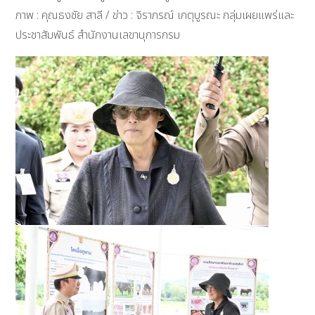
ภาพ : คุณธงชัย สาลี / ข่าว : จิราภรณ์ เกตุบูรณะ กลุ่มเผยแพร่และ
ประชาสัมพันธ์ สำนักงานเลขานุการกรม