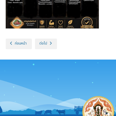
เนื้อหาก่อนหน้า: สมเด็จพระกนิษฐาธิราชเจ้า กรมสมเด็จพระเทพรัตนราชสุด
เนื้อหาถัดไป: สมเด็จพระกนิษฐาธิราชเจ้า กรมสมเด็จพร
ก่อนหน้า
ต่อไป