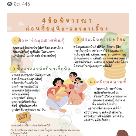
ฮิต: 446