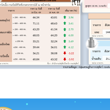
่ 2 เดือนกรกฎาคม 2569
ขายได้ สัปดาห์ที่ 5 เดือนมิถุนายน 2569