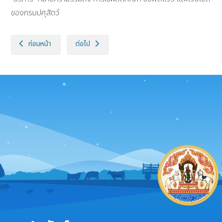
ของกรมปศุสัตว์
เนื้อหาก่อนหน้า: ประกาศกรมปศุสัตว์ เรื่อง นโยบายและประมวลแนวปฏิบัติ
เนื้อหาถัดไป: นโยบายด้านความมั่นคงปลอดภัยไซเบอร์ร
ก่อนหน้า
ต่อไป