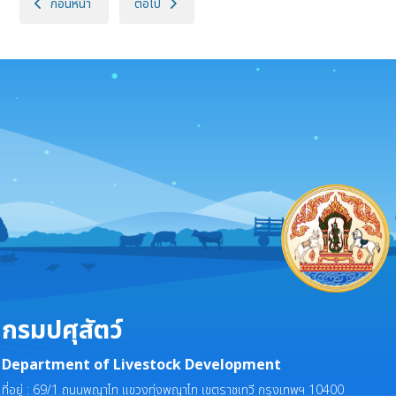
เนื้อหาก่อนหน้า: นโยบายการใช้คุกกี้ ของกรมปศุสัตว์
เนื้อหาถัดไป: นโยบายการให้บริการเว็บไซต์ของ กรมปศุสั
ก่อนหน้า
ต่อไป
กรมปศุสัตว์
Department of Livestock Development
ที่อยู่ : 69/1 ถนนพญาไท แขวงทุ่งพญาไท เขตราชเทวี กรุงเทพฯ 10400