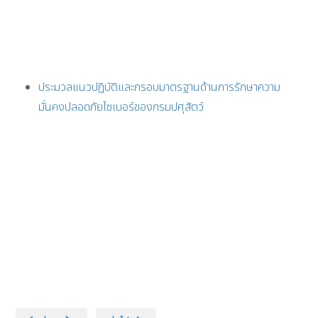
ประมวลแนวปฏิบัติและกรอบมาตรฐานด้านการรักษาความ
มั่นคงปลอดภัยไซเบอร์ของกรมปศุสัตว์